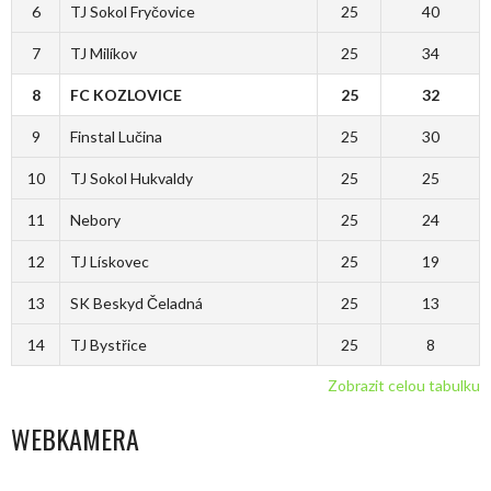
6
TJ Sokol Fryčovice
25
40
7
TJ Milíkov
25
34
8
FC KOZLOVICE
25
32
9
Finstal Lučina
25
30
10
TJ Sokol Hukvaldy
25
25
11
Nebory
25
24
12
TJ Lískovec
25
19
13
SK Beskyd Čeladná
25
13
14
TJ Bystřice
25
8
Zobrazit celou tabulku
WEBKAMERA