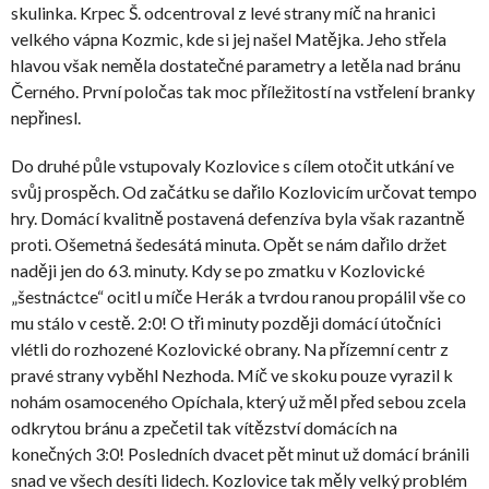
skulinka. Krpec Š. odcentroval z levé strany míč na hranici
velkého vápna Kozmic, kde si jej našel Matějka. Jeho střela
hlavou však neměla dostatečné parametry a letěla nad bránu
Černého. První poločas tak moc příležitostí na vstřelení branky
nepřinesl.
Do druhé půle vstupovaly Kozlovice s cílem otočit utkání ve
svůj prospěch. Od začátku se dařilo Kozlovicím určovat tempo
hry. Domácí kvalitně postavená defenzíva byla však razantně
proti. Ošemetná šedesátá minuta. Opět se nám dařilo držet
naději jen do 63. minuty. Kdy se po zmatku v Kozlovické
„šestnáctce“ ocitl u míče Herák a tvrdou ranou propálil vše co
mu stálo v cestě. 2:0! O tři minuty později domácí útočníci
vlétli do rozhozené Kozlovické obrany. Na přízemní centr z
pravé strany vyběhl Nezhoda. Míč ve skoku pouze vyrazil k
nohám osamoceného Opíchala, který už měl před sebou zcela
odkrytou bránu a zpečetil tak vítězství domácích na
konečných 3:0! Posledních dvacet pět minut už domácí bránili
snad ve všech desíti lidech. Kozlovice tak měly velký problém