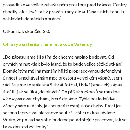
prosadit se ve velice zahuštěném prostoru před bránou. Centry
chodily jak z levé, tak z pravé strany, ale většina z nich končila
na hlavách domácích obránců.
Utkání tak skončilo 3:0.
Ohlasy asistenta trenéra Jakuba Vašendy
„Do zápasu jsme šli s tím, že chceme naplno bodovat. Od
prvních minut však bylo jasné, že to bude velice těžké utkání.
Domácí tým měl na menším hřišti propracovanou defenzivní
činnost a nechával nám moc prostoru ve velkém vápně. Jsem
rád, že jsme se stále snažili hrát fotbal, i když jsme celý zápas
útočili, jak se říká „do plných“. Do příštích zápasů se musíme
více vyvarovat chybám, které děláme. Tyhle poslední dva
zápasy nám ukázaly, jak soupeři trestají naše chyby. Přeci jen
sezona teprve začala v nové soutěži ještě rozkoukáváme.
Věřím, že pokud na sobě budeme pořád stejně pracovat, tak se
brzy dostaví výsledky.“