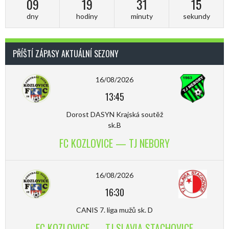
09
19
31
14
dny
hodiny
minuty
sekundy
PŘÍŠTÍ ZÁPASY AKTUÁLNÍ SEZONY
16/08/2026
13:45
Dorost DASYN Krajská soutěž
sk.B
FC KOZLOVICE — TJ NEBORY
16/08/2026
16:30
CANIS 7. liga mužů sk. D
FC KOZLOVICE — TJ SLAVIA STACHOVICE