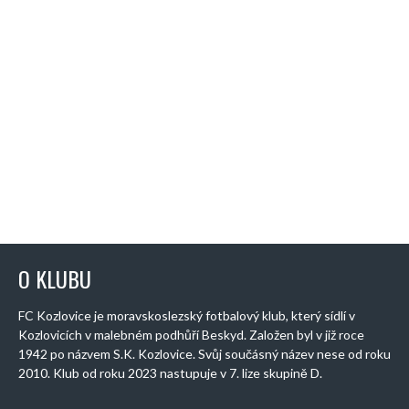
O KLUBU
FC Kozlovice je moravskoslezský fotbalový klub, který sídlí v
Kozlovicích v malebném podhůří Beskyd. Založen byl v již roce
1942 po názvem S.K. Kozlovice. Svůj součásný název nese od roku
2010. Klub od roku 2023 nastupuje v 7. lize skupině D.