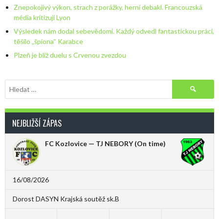
Znepokojivý výkon, strach z porážky, herní debakl. Francouzská
média kritizují Lyon
Výsledek nám dodal sebevědomí. Každý odvedl fantastickou práci,
těšilo „špiona“ Karabce
Plzeň je blíž duelu s Crvenou zvezdou
Vyhledávání
NEJBLIŽŠÍ ZÁPAS
FC Kozlovice — TJ NEBORY
(On time)
16/08/2026
Dorost DASYN Krajská soutěž sk.B