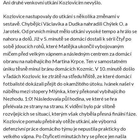
Ani druhé venkovní utkání Kozlovicím nevyšlo.
Kozlovice nastupovaly do utkání s několika změnami v
sestavě. Chybějící Václavíka a Dudka nahradili Chýlek O. a
Jarotek. Od prvních minut mělo utkání vysoké tempo a hrálo se
nahoru a dolů. Již v 5. minutě se domácí dostali k sérii čtyř po
sobě jdoucích rohů, které Matějka ukončil vybojovaným
míčem před velkým vápnem a následným centrem za domácí
obranu na nabíhajícího Martina Krpce. Ten v samostatném
úniku těsně minul bránu domácích Kozmic. V 10. minutě došlo
v řadách Kozlovic ke ztrátě na středu hřiště, ze které domácí
fotbalisté dokázali přejít do okamžitého útoku. Ivánek našel v
náběhu mezi stopery Mlýnka, který překonal vybíhajícího
Nezhodu. 1:0! Následovala půl hodina, ve které se hra
přelévala ze strany na stranu. K vidění bylo pár slibně
rozvíjejících se situací, kterým však chyběla přesná finální fáze.
Kozlovice pomalu přebíraly otěže utkání, ale výborná
defenzivní práce domácího týmu je nepustila prakticky do
velkého vápna. Po čtyřiceti minutách hry se přece jen našla