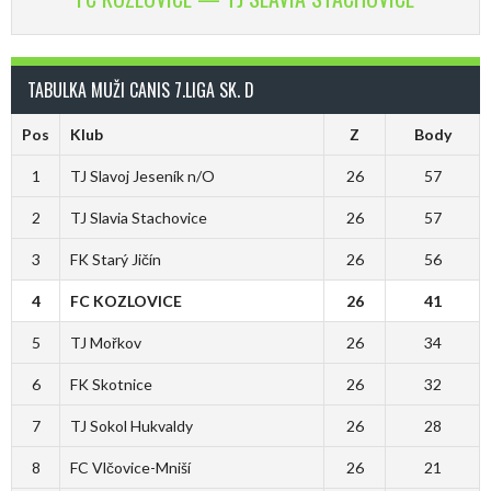
TABULKA MUŽI CANIS 7.LIGA SK. D
Pos
Klub
Z
Body
1
TJ Slavoj Jeseník n/O
26
57
2
TJ Slavia Stachovice
26
57
3
FK Starý Jičín
26
56
4
FC KOZLOVICE
26
41
5
TJ Mořkov
26
34
6
FK Skotnice
26
32
7
TJ Sokol Hukvaldy
26
28
8
FC Vlčovice-Mniší
26
21