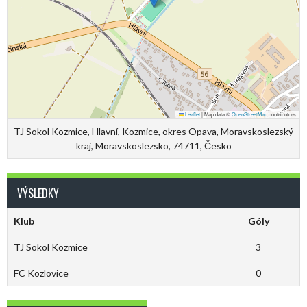
Leaflet
|
Map data ©
OpenStreetMap
contributors
TJ Sokol Kozmice, Hlavní, Kozmice, okres Opava, Moravskoslezský
kraj, Moravskoslezsko, 74711, Česko
VÝSLEDKY
Klub
Góly
TJ Sokol Kozmice
3
FC Kozlovice
0