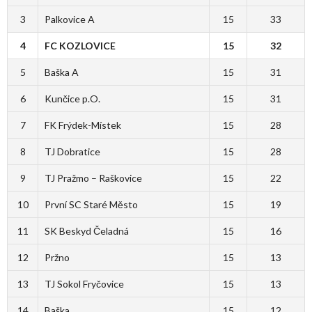
3
Palkovice A
15
33
4
FC KOZLOVICE
15
32
5
Baška A
15
31
6
Kunčice p.O.
15
31
7
FK Frýdek-Místek
15
28
8
TJ Dobratice
15
28
9
TJ Pražmo – Raškovice
15
22
10
První SC Staré Město
15
19
11
SK Beskyd Čeladná
15
16
12
Pržno
15
13
13
TJ Sokol Fryčovice
15
13
14
Baška
15
12