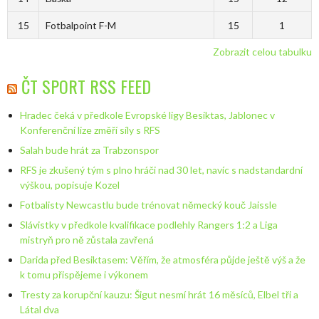
15
Fotbalpoint F-M
15
1
Zobrazit celou tabulku
ČT SPORT RSS FEED
Hradec čeká v předkole Evropské ligy Besiktas, Jablonec v
Konferenční lize změří síly s RFS
Salah bude hrát za Trabzonspor
RFS je zkušený tým s plno hráči nad 30 let, navíc s nadstandardní
výškou, popisuje Kozel
Fotbalisty Newcastlu bude trénovat německý kouč Jaissle
Slávistky v předkole kvalifikace podlehly Rangers 1:2 a Liga
mistryň pro ně zůstala zavřená
Darida před Besiktasem: Věřím, že atmosféra půjde ještě výš a že
k tomu přispějeme i výkonem
Tresty za korupční kauzu: Šigut nesmí hrát 16 měsíců, Elbel tři a
Látal dva