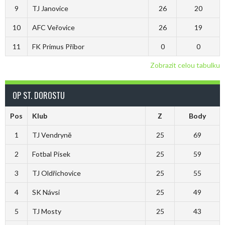
9
TJ Janovice
26
20
10
AFC Veřovice
26
19
11
FK Primus Příbor
0
0
Zobrazit celou tabulku
OP ST. DOROSTU
Pos
Klub
Z
Body
1
TJ Vendryně
25
69
2
Fotbal Písek
25
59
3
TJ Oldřichovice
25
55
4
SK Návsi
25
49
5
TJ Mosty
25
43