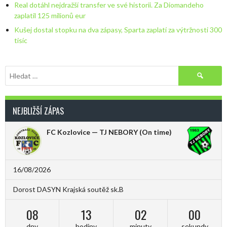
Real dotáhl nejdražší transfer ve své historii. Za Diomandeho
zaplatil 125 milionů eur
Kušej dostal stopku na dva zápasy, Sparta zaplatí za výtržnosti 300
tisíc
Vyhledávání
NEJBLIŽŠÍ ZÁPAS
FC Kozlovice — TJ NEBORY
(On time)
16/08/2026
Dorost DASYN Krajská soutěž sk.B
08
13
02
00
dny
hodiny
minuty
sekundy