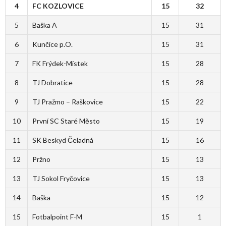
4
FC KOZLOVICE
15
32
5
Baška A
15
31
6
Kunčice p.O.
15
31
7
FK Frýdek-Místek
15
28
8
TJ Dobratice
15
28
9
TJ Pražmo – Raškovice
15
22
10
První SC Staré Město
15
19
11
SK Beskyd Čeladná
15
16
12
Pržno
15
13
13
TJ Sokol Fryčovice
15
13
14
Baška
15
12
15
Fotbalpoint F-M
15
1