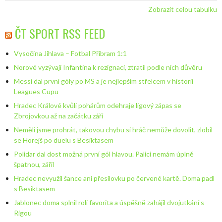
Zobrazit celou tabulku
ČT SPORT RSS FEED
Vysočina Jihlava – Fotbal Příbram 1:1
Norové vyzývají Infantina k rezignaci, ztratil podle nich důvěru
Messi dal první góly po MS a je nejlepším střelcem v historii
Leagues Cupu
Hradec Králové kvůli pohárům odehraje ligový zápas se
Zbrojovkou až na začátku září
Neměli jsme prohrát, takovou chybu si hráč nemůže dovolit, zlobil
se Horejš po duelu s Besiktasem
Polidar dal dost možná první gól hlavou. Palici nemám úplně
špatnou, zářil
Hradec nevyužil šance ani přesilovku po červené kartě. Doma padl
s Besiktasem
Jablonec doma splnil roli favorita a úspěšně zahájil dvojutkání s
Rigou