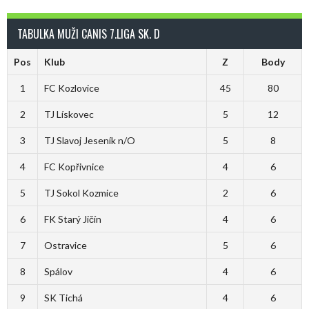
TABULKA MUŽI CANIS 7.LIGA SK. D
Pos
Klub
Z
Body
1
FC Kozlovice
45
80
2
TJ Lískovec
5
12
3
TJ Slavoj Jeseník n/O
5
8
4
FC Kopřivnice
4
6
5
TJ Sokol Kozmice
2
6
6
FK Starý Jičín
4
6
7
Ostravice
5
6
8
Spálov
4
6
9
SK Tichá
4
6