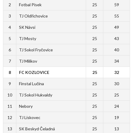
2
Fotbal Písek
25
59
3
TJ Oldřichovice
25
55
4
SK Návsi
25
49
5
TJ Mosty
25
43
6
TJ Sokol Fryčovice
25
40
7
TJ Milíkov
25
34
8
FC KOZLOVICE
25
32
9
Finstal Lučina
25
30
10
TJ Sokol Hukvaldy
25
25
11
Nebory
25
24
12
TJ Lískovec
25
19
13
SK Beskyd Čeladná
25
13