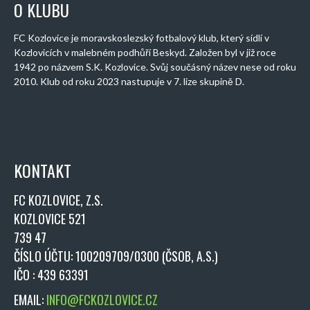
O KLUBU
FC Kozlovice je moravskoslezský fotbalový klub, který sídlí v
Kozlovicích v malebném podhůří Beskyd. Založen byl v již roce
1942 po názvem S.K. Kozlovice. Svůj součásný název nese od roku
2010. Klub od roku 2023 nastupuje v 7. lize skupině D.
KONTAKT
FC KOZLOVICE, Z.S.
KOZLOVICE 521
739 47
ČÍSLO ÚČTU: 100209709/0300 (ČSOB, A.S.)
IČO : 439 63391
EMAIL:
INFO@FCKOZLOVICE.CZ