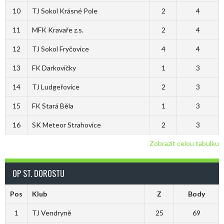
10
TJ Sokol Krásné Pole
2
4
11
MFK Kravaře z.s.
2
4
12
TJ Sokol Fryčovice
4
4
13
FK Darkovičky
1
3
14
TJ Ludgeřovice
2
3
15
FK Stará Běla
1
3
16
SK Meteor Strahovice
2
3
Zobrazit celou tabulku
OP ST. DOROSTU
Pos
Klub
Z
Body
1
TJ Vendryně
25
69