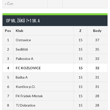
« Čvn
OP ML. ŽÁKŮ 7+1 SK. A
Pos
Klub
Z
Body
1
Ostravice
15
37
2
Sedliště
15
35
3
Palkovice A
15
33
4
FC KOZLOVICE
15
32
5
Baška A
15
31
6
Kunčice p.O.
15
31
7
FK Frýdek-Místek
15
28
8
TJ Dobratice
15
28