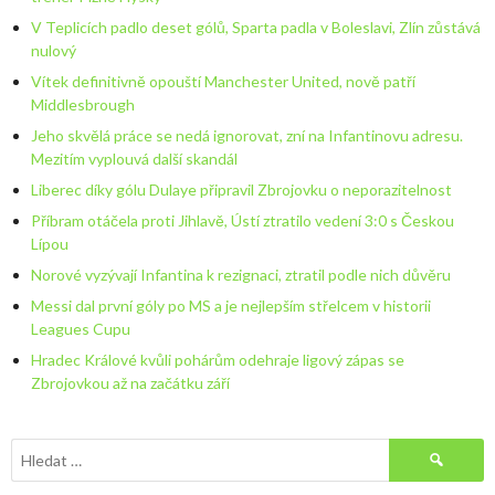
V Teplicích padlo deset gólů, Sparta padla v Boleslavi, Zlín zůstává
nulový
Vítek definitivně opouští Manchester United, nově patří
Middlesbrough
Jeho skvělá práce se nedá ignorovat, zní na Infantinovu adresu.
Mezitím vyplouvá další skandál
Liberec díky gólu Dulaye připravil Zbrojovku o neporazitelnost
Příbram otáčela proti Jihlavě, Ústí ztratilo vedení 3:0 s Českou
Lípou
Norové vyzývají Infantina k rezignaci, ztratil podle nich důvěru
Messi dal první góly po MS a je nejlepším střelcem v historii
Leagues Cupu
Hradec Králové kvůli pohárům odehraje ligový zápas se
Zbrojovkou až na začátku září
Vyhledávání