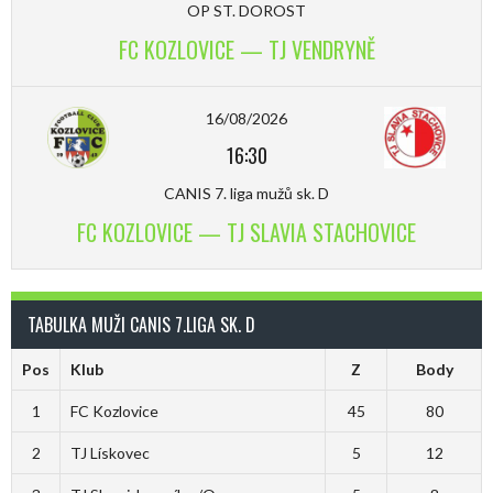
OP ST. DOROST
FC KOZLOVICE — TJ VENDRYNĚ
16/08/2026
16:30
CANIS 7. liga mužů sk. D
FC KOZLOVICE — TJ SLAVIA STACHOVICE
TABULKA MUŽI CANIS 7.LIGA SK. D
Pos
Klub
Z
Body
1
FC Kozlovice
45
80
2
TJ Lískovec
5
12