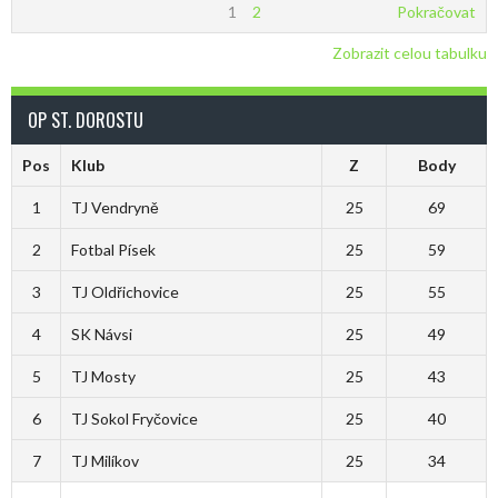
1
2
Pokračovat
Zobrazit celou tabulku
OP ST. DOROSTU
Pos
Klub
Z
Body
1
TJ Vendryně
25
69
2
Fotbal Písek
25
59
3
TJ Oldřichovice
25
55
4
SK Návsi
25
49
5
TJ Mosty
25
43
6
TJ Sokol Fryčovice
25
40
7
TJ Milíkov
25
34