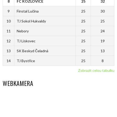
8
FC KOZLOVICE
25
32
9
Finstal Lučina
25
30
10
TJ Sokol Hukvaldy
25
25
11
Nebory
25
24
12
TJ Lískovec
25
19
13
SK Beskyd Čeladná
25
13
14
TJ Bystřice
25
8
Zobrazit celou tabulku
WEBKAMERA