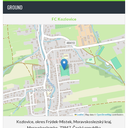
GROUND
FC Kozlovice
Leaflet
|
Map data ©
OpenStreetMap
contributors
Kozlovice, okres Frýdek-Místek, Moravskoslezský kraj,
Moravskoslezsko, 73947, Česká republika