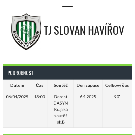
—
TJ SLOVAN HAVÍŘOV
PODROBNOSTI
Datum
Čas
Soutěž
Den zápasu
Celkový čas
06/04/2025
13:00
Dorost
6.4.2025
90'
DASYN
Krajská
soutěž
sk.B