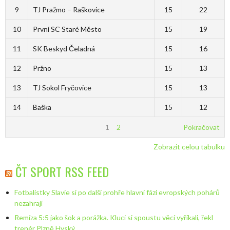
9
TJ Pražmo – Raškovice
15
22
10
První SC Staré Město
15
19
11
SK Beskyd Čeladná
15
16
12
Pržno
15
13
13
TJ Sokol Fryčovice
15
13
14
Baška
15
12
1
2
Pokračovat
Zobrazit celou tabulku
ČT SPORT RSS FEED
Fotbalistky Slavie si po další prohře hlavní fázi evropských pohárů
nezahrají
Remíza 5:5 jako šok a porážka. Kluci si spoustu věcí vyříkali, řekl
trenér Plzně Hyský