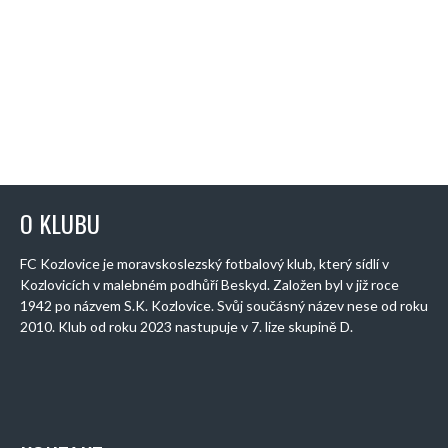
O KLUBU
FC Kozlovice je moravskoslezský fotbalový klub, který sídlí v
Kozlovicích v malebném podhůří Beskyd. Založen byl v již roce
1942 po názvem S.K. Kozlovice. Svůj součásný název nese od roku
2010. Klub od roku 2023 nastupuje v 7. lize skupině D.