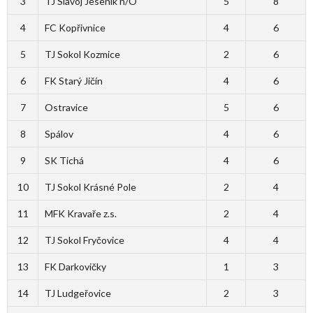
3
TJ Slavoj Jeseník n/O
5
8
4
FC Kopřivnice
4
6
5
TJ Sokol Kozmice
2
6
6
FK Starý Jičín
4
6
7
Ostravice
5
6
8
Spálov
4
6
9
SK Tichá
4
6
10
TJ Sokol Krásné Pole
2
4
11
MFK Kravaře z.s.
2
4
12
TJ Sokol Fryčovice
4
4
13
FK Darkovičky
1
3
14
TJ Ludgeřovice
2
3