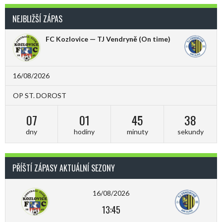
NEJBLIŽŠÍ ZÁPAS
FC Kozlovice — TJ Vendryně
(On time)
16/08/2026
OP ST. DOROST
07
01
45
38
dny
hodiny
minuty
sekundy
PŘÍŠTÍ ZÁPASY AKTUÁLNÍ SEZONY
16/08/2026
13:45