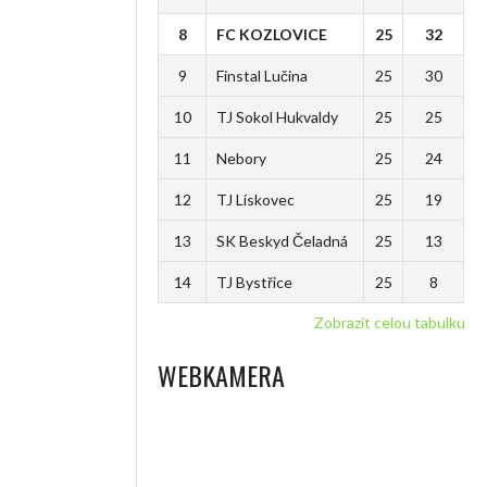
8
FC KOZLOVICE
25
32
9
Finstal Lučina
25
30
10
TJ Sokol Hukvaldy
25
25
11
Nebory
25
24
12
TJ Lískovec
25
19
13
SK Beskyd Čeladná
25
13
14
TJ Bystřice
25
8
Zobrazit celou tabulku
WEBKAMERA