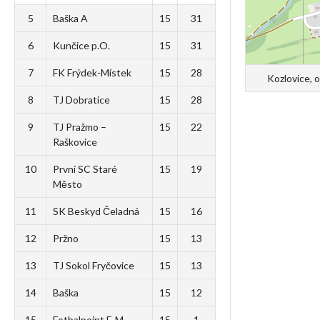
5
Baška A
15
31
6
Kunčice p.O.
15
31
7
FK Frýdek-Místek
15
28
Kozlovice, 
8
TJ Dobratice
15
28
9
TJ Pražmo –
15
22
Raškovice
10
První SC Staré
15
19
Město
11
SK Beskyd Čeladná
15
16
12
Pržno
15
13
13
TJ Sokol Fryčovice
15
13
14
Baška
15
12
15
Fotbalpoint F-M
15
1