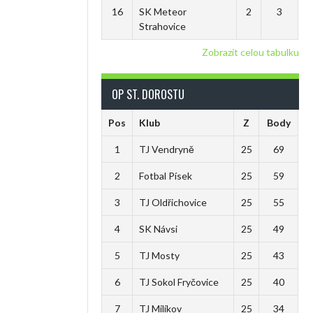
16
SK Meteor
2
3
Strahovice
Zobrazit celou tabulku
OP ST. DOROSTU
Pos
Klub
Z
Body
1
TJ Vendryně
25
69
2
Fotbal Písek
25
59
3
TJ Oldřichovice
25
55
4
SK Návsi
25
49
5
TJ Mosty
25
43
6
TJ Sokol Fryčovice
25
40
7
TJ Milíkov
25
34