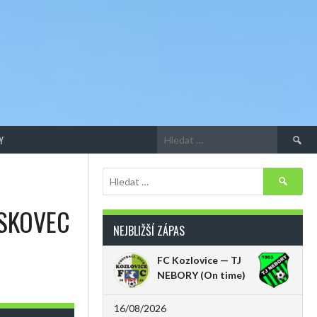
Vyhledá
Y
Vyhledávání
ÍSKOVEC
NEJBLIŽŠÍ ZÁPAS
FC Kozlovice — TJ
NEBORY
(On time)
16/08/2026