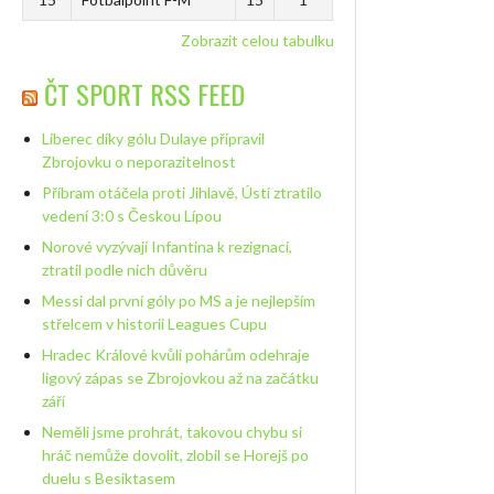
Zobrazit celou tabulku
ČT SPORT RSS FEED
Liberec díky gólu Dulaye připravil
Zbrojovku o neporazitelnost
Příbram otáčela proti Jihlavě, Ústí ztratilo
vedení 3:0 s Českou Lípou
Norové vyzývají Infantina k rezignaci,
ztratil podle nich důvěru
Messi dal první góly po MS a je nejlepším
střelcem v historii Leagues Cupu
Hradec Králové kvůli pohárům odehraje
ligový zápas se Zbrojovkou až na začátku
září
Neměli jsme prohrát, takovou chybu si
hráč nemůže dovolit, zlobil se Horejš po
duelu s Besiktasem