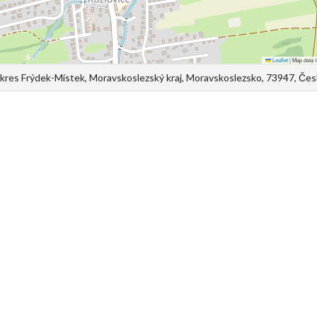
Leaflet
|
Map data
okres Frýdek-Místek, Moravskoslezský kraj, Moravskoslezsko, 73947, Čes