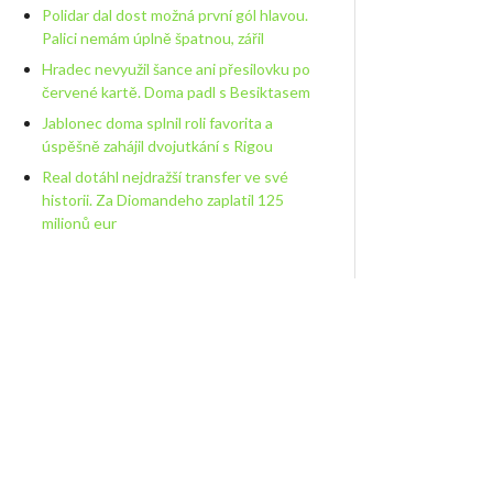
Polidar dal dost možná první gól hlavou.
Palici nemám úplně špatnou, zářil
Hradec nevyužil šance ani přesilovku po
červené kartě. Doma padl s Besiktasem
Jablonec doma splnil roli favorita a
úspěšně zahájil dvojutkání s Rigou
Real dotáhl nejdražší transfer ve své
historii. Za Diomandeho zaplatil 125
milionů eur