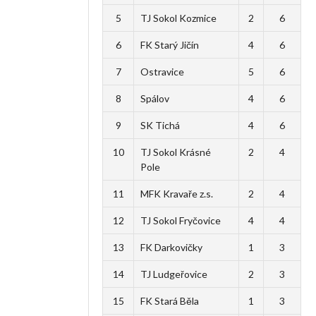
5
TJ Sokol Kozmice
2
6
6
FK Starý Jičín
4
6
7
Ostravice
5
6
8
Spálov
4
6
9
SK Tichá
4
6
10
TJ Sokol Krásné
2
4
Pole
11
MFK Kravaře z.s.
2
4
12
TJ Sokol Fryčovice
4
4
13
FK Darkovičky
1
3
14
TJ Ludgeřovice
2
3
15
FK Stará Běla
1
3