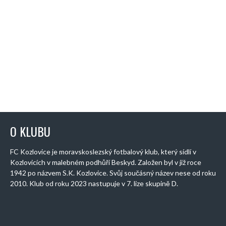
O KLUBU
FC Kozlovice je moravskoslezský fotbalový klub, který sídlí v
Kozlovicích v malebném podhůří Beskyd. Založen byl v již roce
1942 po názvem S.K. Kozlovice. Svůj součásný název nese od roku
2010. Klub od roku 2023 nastupuje v 7. lize skupině D.