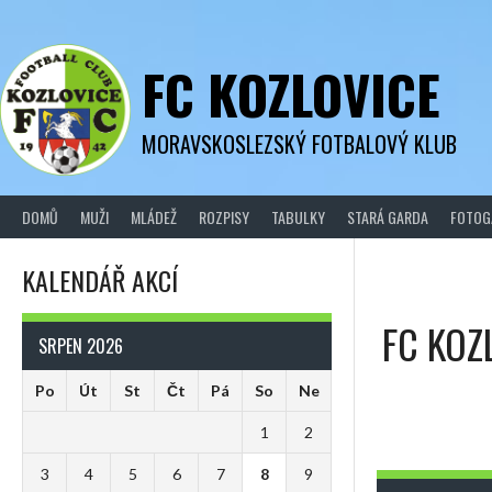
Skip
to
content
FC KOZLOVICE
MORAVSKOSLEZSKÝ FOTBALOVÝ KLUB
DOMŮ
MUŽI
MLÁDEŽ
ROZPISY
TABULKY
STARÁ GARDA
FOTOG
KALENDÁŘ AKCÍ
FC KOZ
SRPEN 2026
Po
Út
St
Čt
Pá
So
Ne
1
2
3
4
5
6
7
8
9