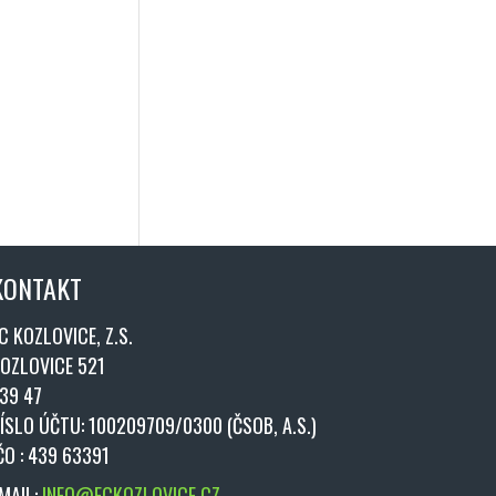
KONTAKT
C KOZLOVICE, Z.S.
OZLOVICE 521
39 47
ÍSLO ÚČTU: 100209709/0300 (ČSOB, A.S.)
ČO : 439 63391
MAIL:
INFO@FCKOZLOVICE.CZ