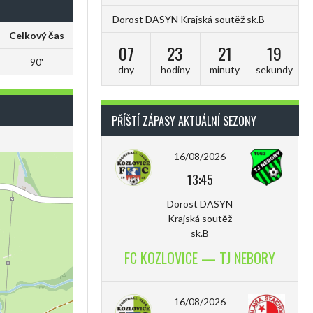
Dorost DASYN Krajská soutěž sk.B
Celkový čas
07
23
21
18
90'
dny
hodiny
minuty
sekundy
PŘÍŠTÍ ZÁPASY AKTUÁLNÍ SEZONY
16/08/2026
13:45
Dorost DASYN
Krajská soutěž
sk.B
FC KOZLOVICE — TJ NEBORY
16/08/2026