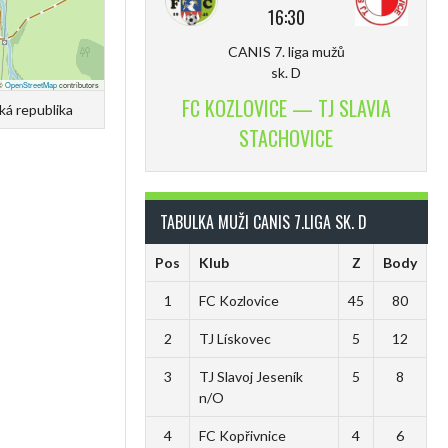
16:30
CANIS 7. liga mužů
sk. D
 ©
OpenStreetMap
contributors
FC KOZLOVICE — TJ SLAVIA
ká republika
STACHOVICE
TABULKA MUŽI CANIS 7.LIGA SK. D
Pos
Klub
Z
Body
1
FC Kozlovice
45
80
2
TJ Lískovec
5
12
3
TJ Slavoj Jeseník
5
8
n/O
4
FC Kopřivnice
4
6