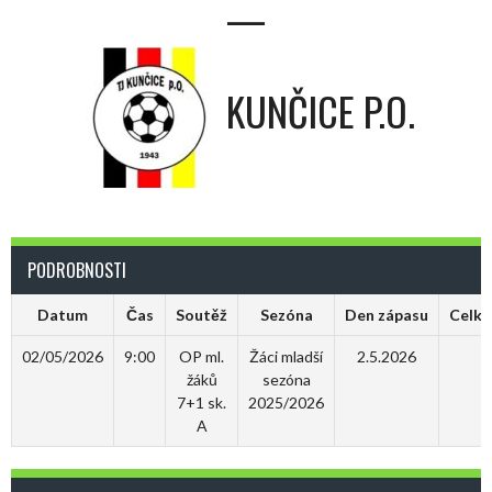
—
KUNČICE P.O.
PODROBNOSTI
Datum
Čas
Soutěž
Sezóna
Den zápasu
Celko
02/05/2026
9:00
OP ml.
Žáci mladší
2.5.2026
9
žáků
sezóna
7+1 sk.
2025/2026
A