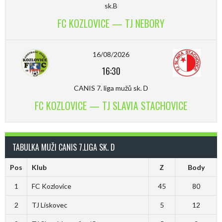
sk.B
FC KOZLOVICE — TJ NEBORY
16/08/2026
16:30
CANIS 7. liga mužů sk. D
FC KOZLOVICE — TJ SLAVIA STACHOVICE
TABULKA MUŽI CANIS 7.LIGA SK. D
Pos
Klub
Z
Body
1
FC Kozlovice
45
80
2
TJ Lískovec
5
12