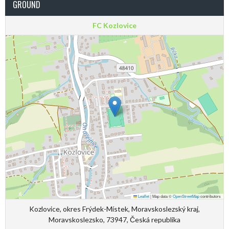
GROUND
FC Kozlovice
Leaflet
|
Map data ©
OpenStreetMap
contributors
Kozlovice, okres Frýdek-Místek, Moravskoslezský kraj,
Moravskoslezsko, 73947, Česká republika