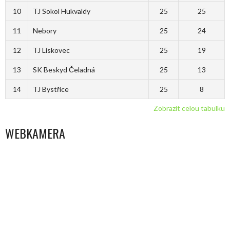
10
TJ Sokol Hukvaldy
25
25
11
Nebory
25
24
12
TJ Lískovec
25
19
13
SK Beskyd Čeladná
25
13
14
TJ Bystřice
25
8
Zobrazit celou tabulku
WEBKAMERA