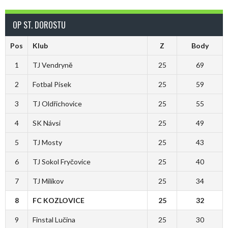
OP ST. DOROSTU
Pos
Klub
Z
Body
1
TJ Vendryně
25
69
2
Fotbal Písek
25
59
3
TJ Oldřichovice
25
55
4
SK Návsi
25
49
5
TJ Mosty
25
43
6
TJ Sokol Fryčovice
25
40
7
TJ Milíkov
25
34
8
FC KOZLOVICE
25
32
9
Finstal Lučina
25
30