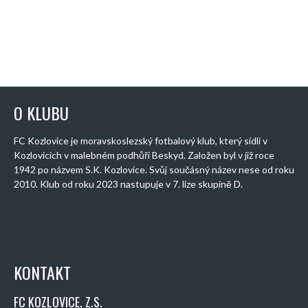
O KLUBU
FC Kozlovice je moravskoslezský fotbalový klub, který sídlí v
Kozlovicích v malebném podhůří Beskyd. Založen byl v již roce
1942 po názvem S.K. Kozlovice. Svůj součásný název nese od roku
2010. Klub od roku 2023 nastupuje v 7. lize skupině D.
KONTAKT
FC KOZLOVICE, Z.S.