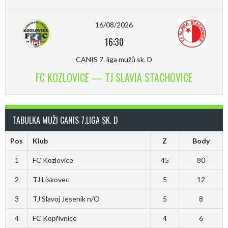
16/08/2026
16:30
CANIS 7. liga mužů sk. D
FC KOZLOVICE — TJ SLAVIA STACHOVICE
TABULKA MUŽI CANIS 7.LIGA SK. D
Pos
Klub
Z
Body
1
FC Kozlovice
45
80
2
TJ Lískovec
5
12
3
TJ Slavoj Jeseník n/O
5
8
4
FC Kopřivnice
4
6