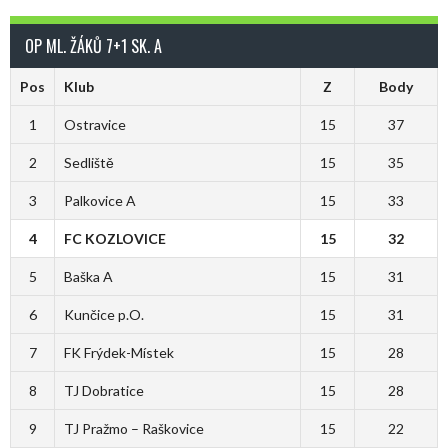
OP ML. ŽÁKŮ 7+1 SK. A
Pos
Klub
Z
Body
1
Ostravice
15
37
2
Sedliště
15
35
3
Palkovice A
15
33
4
FC KOZLOVICE
15
32
5
Baška A
15
31
6
Kunčice p.O.
15
31
7
FK Frýdek-Místek
15
28
8
TJ Dobratice
15
28
9
TJ Pražmo – Raškovice
15
22