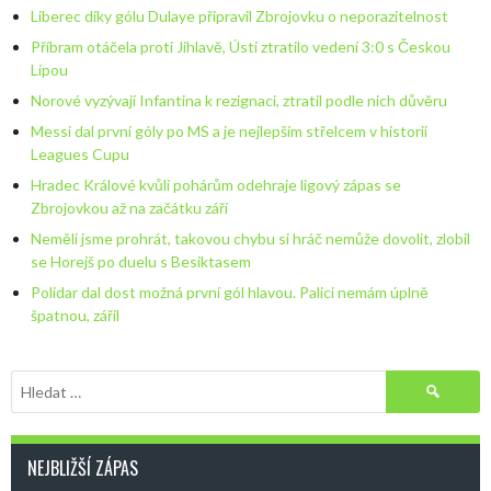
Liberec díky gólu Dulaye připravil Zbrojovku o neporazitelnost
Příbram otáčela proti Jihlavě, Ústí ztratilo vedení 3:0 s Českou
Lípou
Norové vyzývají Infantina k rezignaci, ztratil podle nich důvěru
Messi dal první góly po MS a je nejlepším střelcem v historii
Leagues Cupu
Hradec Králové kvůli pohárům odehraje ligový zápas se
Zbrojovkou až na začátku září
Neměli jsme prohrát, takovou chybu si hráč nemůže dovolit, zlobil
se Horejš po duelu s Besiktasem
Polidar dal dost možná první gól hlavou. Palici nemám úplně
špatnou, zářil
Vyhledávání
NEJBLIŽŠÍ ZÁPAS