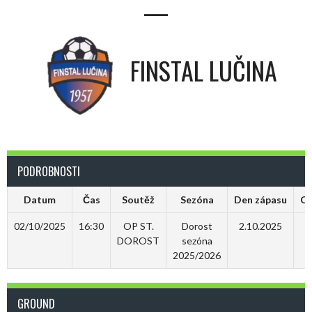
—
FINSTAL LUČINA
PODROBNOSTI
Datum
Čas
Soutěž
Sezóna
Den zápasu
Ce
02/10/2025
16:30
OP ST.
Dorost
2.10.2025
DOROST
sezóna
2025/2026
GROUND