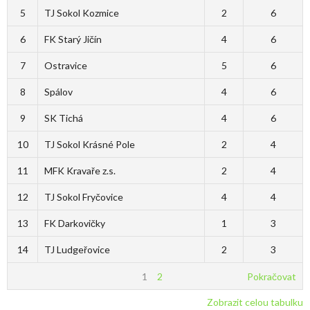
5
TJ Sokol Kozmice
2
6
6
FK Starý Jičín
4
6
7
Ostravice
5
6
8
Spálov
4
6
9
SK Tichá
4
6
10
TJ Sokol Krásné Pole
2
4
11
MFK Kravaře z.s.
2
4
12
TJ Sokol Fryčovice
4
4
13
FK Darkovičky
1
3
14
TJ Ludgeřovice
2
3
1
2
Pokračovat
Zobrazit celou tabulku