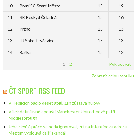
10
První SC Staré Město
15
19
11
SK Beskyd Čeladná
15
16
12
Pržno
15
13
13
TJ Sokol Fryčovice
15
13
14
Baška
15
12
1
2
Pokračovat
Zobrazit celou tabulku
ČT SPORT RSS FEED
V Teplicích padlo deset gólů, Zlín zůstává nulový
Vítek definitivně opouští Manchester United, nově patří
Middlesbrough
Jeho skvělá práce se nedá ignorovat, zní na Infantinovu adresu.
Mezitím vyplouvá další skandál