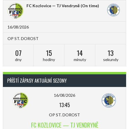
FC Kozlovice — TJ Vendryně
(On time)
16/08/2026
OP ST. DOROST
07
15
14
13
dny
hodiny
minuty
sekundy
PŘÍŠTÍ ZÁPASY AKTUÁLNÍ SEZONY
16/08/2026
13:45
OP ST. DOROST
FC KOZLOVICE — TJ VENDRYNĚ