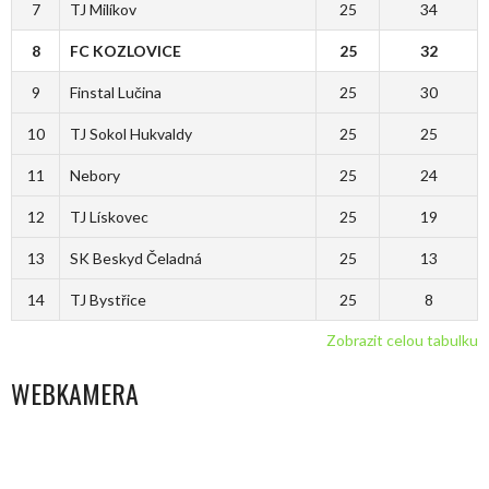
7
TJ Milíkov
25
34
8
FC KOZLOVICE
25
32
9
Finstal Lučina
25
30
10
TJ Sokol Hukvaldy
25
25
11
Nebory
25
24
12
TJ Lískovec
25
19
13
SK Beskyd Čeladná
25
13
14
TJ Bystřice
25
8
Zobrazit celou tabulku
WEBKAMERA