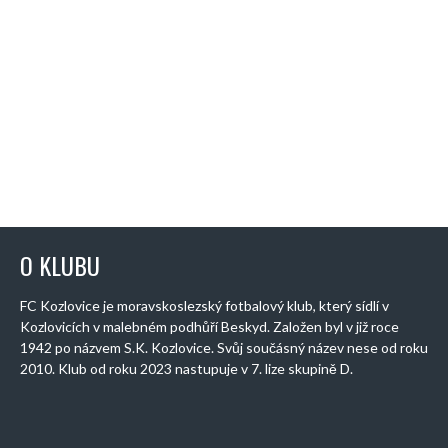
O KLUBU
FC Kozlovice je moravskoslezský fotbalový klub, který sídlí v
Kozlovicích v malebném podhůří Beskyd. Založen byl v již roce
1942 po názvem S.K. Kozlovice. Svůj součásný název nese od roku
2010. Klub od roku 2023 nastupuje v 7. lize skupině D.