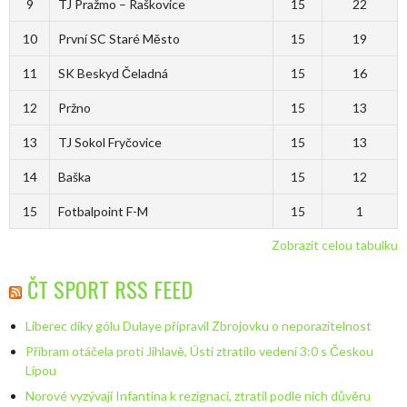
9
TJ Pražmo – Raškovice
15
22
10
První SC Staré Město
15
19
11
SK Beskyd Čeladná
15
16
12
Pržno
15
13
13
TJ Sokol Fryčovice
15
13
14
Baška
15
12
15
Fotbalpoint F-M
15
1
Zobrazit celou tabulku
ČT SPORT RSS FEED
Liberec díky gólu Dulaye připravil Zbrojovku o neporazitelnost
Příbram otáčela proti Jihlavě, Ústí ztratilo vedení 3:0 s Českou
Lípou
Norové vyzývají Infantina k rezignaci, ztratil podle nich důvěru