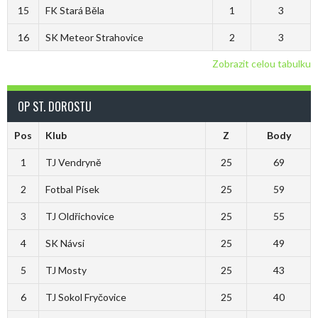
15
FK Stará Běla
1
3
16
SK Meteor Strahovice
2
3
Zobrazit celou tabulku
OP ST. DOROSTU
Pos
Klub
Z
Body
1
TJ Vendryně
25
69
2
Fotbal Písek
25
59
3
TJ Oldřichovice
25
55
4
SK Návsi
25
49
5
TJ Mosty
25
43
6
TJ Sokol Fryčovice
25
40