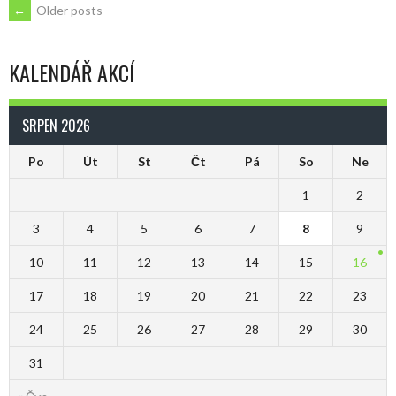
POSTS
←
Older posts
NAVIGATION
KALENDÁŘ AKCÍ
SRPEN 2026
Po
Út
St
Čt
Pá
So
Ne
1
2
3
4
5
6
7
8
9
10
11
12
13
14
15
16
17
18
19
20
21
22
23
24
25
26
27
28
29
30
31