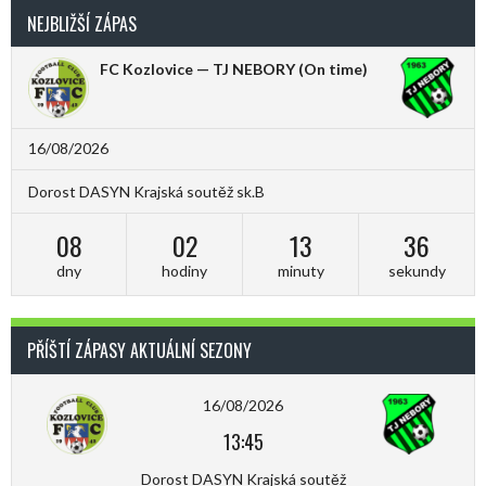
NEJBLIŽŠÍ ZÁPAS
FC Kozlovice — TJ NEBORY
(On time)
16/08/2026
Dorost DASYN Krajská soutěž sk.B
08
02
13
36
dny
hodiny
minuty
sekundy
PŘÍŠTÍ ZÁPASY AKTUÁLNÍ SEZONY
16/08/2026
13:45
Dorost DASYN Krajská soutěž