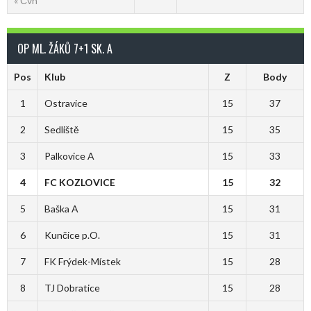
« Čvn
OP ML. ŽÁKŮ 7+1 SK. A
Pos
Klub
Z
Body
1
Ostravice
15
37
2
Sedliště
15
35
3
Palkovice A
15
33
4
FC KOZLOVICE
15
32
5
Baška A
15
31
6
Kunčice p.O.
15
31
7
FK Frýdek-Místek
15
28
8
TJ Dobratice
15
28