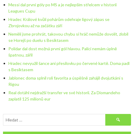
Messi dal první góly po MS a je nejlepším střelcem v historii
Leagues Cupu
Hradec Králové kvůli pohárům odehraje ligový zápas se
Zbrojovkou až na začátku září
Neměli jsme prohrát, takovou chybu si hráč nemůže dovolit, zlobil
se Horejš po duelu s Besiktasem
Polidar dal dost možná první gól hlavou. Palici nemám úplně
špatnou, zářil
Hradec nevyužil šance ani přesilovku po červené kartě. Doma padl
s Besiktasem
Jablonec doma splnil roli favorita a úspěšně zahájil dvojutkání s
Rigou
Real dotáhl nejdražší transfer ve své historii. Za Diomandeho
zaplatil 125 milionů eur
Vyhledávání