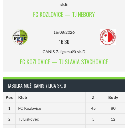
sk.B
FC KOZLOVICE — TJ NEBORY
16/08/2026
16:30
CANIS 7. liga mužů sk. D
FC KOZLOVICE — TJ SLAVIA STACHOVICE
TABULKA MUŽI CANIS 7.LIGA SK. D
Pos
Klub
Z
Body
1
FC Kozlovice
45
80
2
TJ Lískovec
5
12