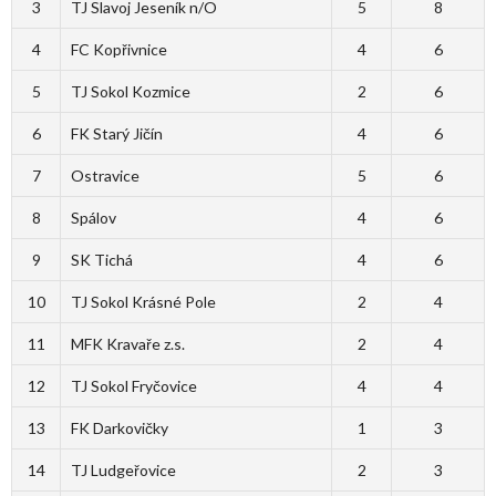
3
TJ Slavoj Jeseník n/O
5
8
4
FC Kopřivnice
4
6
5
TJ Sokol Kozmice
2
6
6
FK Starý Jičín
4
6
7
Ostravice
5
6
8
Spálov
4
6
9
SK Tichá
4
6
10
TJ Sokol Krásné Pole
2
4
11
MFK Kravaře z.s.
2
4
12
TJ Sokol Fryčovice
4
4
13
FK Darkovičky
1
3
14
TJ Ludgeřovice
2
3