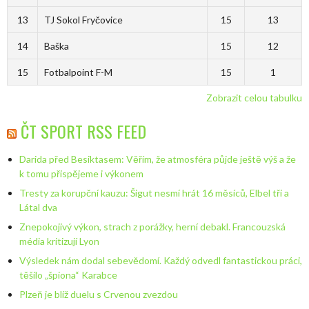
13
TJ Sokol Fryčovice
15
13
14
Baška
15
12
15
Fotbalpoint F-M
15
1
Zobrazit celou tabulku
ČT SPORT RSS FEED
Darida před Besiktasem: Věřím, že atmosféra půjde ještě výš a že
k tomu přispějeme i výkonem
Tresty za korupční kauzu: Šigut nesmí hrát 16 měsíců, Elbel tři a
Látal dva
Znepokojivý výkon, strach z porážky, herní debakl. Francouzská
média kritizují Lyon
Výsledek nám dodal sebevědomí. Každý odvedl fantastickou práci,
těšilo „špiona“ Karabce
Plzeň je blíž duelu s Crvenou zvezdou