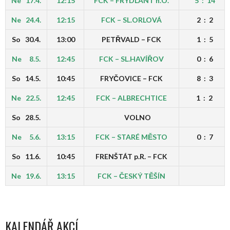
Ne 17.4.
12:15
FCK – FRÝDLANT n.O.
5 : 14
Ne 24.4.
12:15
FCK – SL.ORLOVÁ
2 : 2
So 30.4.
13:00
PETŘVALD – FCK
1 : 5
Ne 8.5.
12:45
FCK – SL.HAVÍŘOV
0 : 6
So 14.5.
10:45
FRYČOVICE – FCK
8 : 3
Ne 22.5.
12:45
FCK – ALBRECHTICE
1 : 2
So 28.5.
VOLNO
Ne 5.6.
13:15
FCK – STARÉ MĚSTO
0 : 7
So 11.6.
10:45
FRENŠTÁT p.R. – FCK
Ne 19.6.
13:15
FCK – ČESKÝ TĚŠÍN
KALENDÁŘ AKCÍ