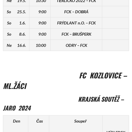
Ne 19.5.
10:30
TĚRLICKO 2022 – FCK
So 25.5.
9:00
FCK – DOBRÁ
So 1.6.
9:00
FRÝDLANT n.O. – FCK
So 8.6.
9:00
FCK – BRUŠPERK
Ne 16.6.
10:00
ODRY – FCK
FC KOZLOVICE –
ML.ŽÁCI
KRAJSKÁ SOUTĚŽ –
JARO 2024
Den
Čas
Soupeř