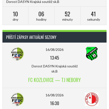
Dorost DASYN Krajská soutěž sk.B
10
06
52
40
dny
hodiny
minuty
sekundy
PŘÍŠTÍ ZÁPASY AKTUÁLNÍ SEZONY
16/08/2026
13:45
Dorost DASYN Krajská soutěž
sk.B
FC KOZLOVICE — TJ NEBORY
16/08/2026
16:30