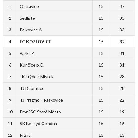
1
Ostravice
15
37
2
Sedliště
15
35
3
Palkovice A
15
33
4
FC KOZLOVICE
15
32
5
Baška A
15
31
6
Kunčice p.O.
15
31
7
FK Frýdek-Místek
15
28
8
TJ Dobratice
15
28
9
TJ Pražmo – Raškovice
15
22
10
První SC Staré Město
15
19
11
SK Beskyd Čeladná
15
16
12
Pržno
15
13