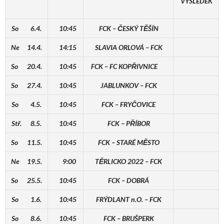
VÝSLEDEK
So 6.4.
10:45
FCK – ČESKÝ TĚŠÍN
Ne 14.4.
14:15
SLAVIA ORLOVÁ – FCK
So 20.4.
10:45
FCK – FC KOPŘIVNICE
So 27.4.
10:45
JABLUNKOV – FCK
So 4.5.
10:45
FCK – FRYČOVICE
Stř. 8.5.
10:45
FCK – PŘÍBOR
So 11.5.
10:45
FCK – STARÉ MĚSTO
Ne 19.5.
9:00
TĚRLICKO 2022 – FCK
So 25.5.
10:45
FCK – DOBRÁ
So 1.6.
10:45
FRÝDLANT n.O. – FCK
So 8.6.
10:45
FCK – BRUŠPERK