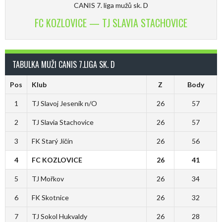
CANIS 7. liga mužů sk. D
FC KOZLOVICE — TJ SLAVIA STACHOVICE
TABULKA MUŽI CANIS 7.LIGA SK. D
Pos
Klub
Z
Body
1
TJ Slavoj Jeseník n/O
26
57
2
TJ Slavia Stachovice
26
57
3
FK Starý Jičín
26
56
4
FC KOZLOVICE
26
41
5
TJ Mořkov
26
34
6
FK Skotnice
26
32
7
TJ Sokol Hukvaldy
26
28