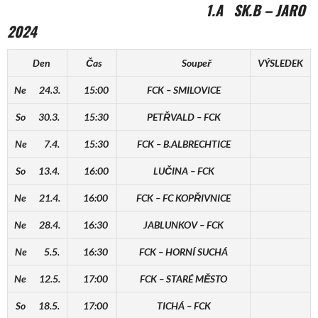
1.A SK.B – JARO
2024
Den
Čas
Soupeř
VÝSLEDEK
Ne 24.3.
15:00
FCK – SMILOVICE
So 30.3.
15:30
PETŘVALD – FCK
Ne 7.4.
15:30
FCK – B.ALBRECHTICE
So 13.4.
16:00
LUČINA – FCK
Ne 21.4.
16:00
FCK – FC KOPŘIVNICE
Ne 28.4.
16:30
JABLUNKOV – FCK
Ne 5.5.
16:30
FCK – HORNÍ SUCHÁ
Ne 12.5.
17:00
FCK – STARÉ MĚSTO
So 18.5.
17:00
TICHÁ – FCK