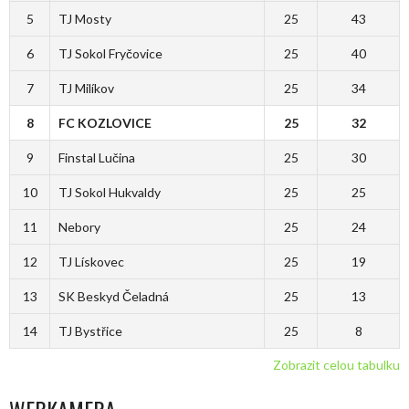
5
TJ Mosty
25
43
6
TJ Sokol Fryčovice
25
40
7
TJ Milíkov
25
34
8
FC KOZLOVICE
25
32
9
Finstal Lučina
25
30
10
TJ Sokol Hukvaldy
25
25
11
Nebory
25
24
12
TJ Lískovec
25
19
13
SK Beskyd Čeladná
25
13
14
TJ Bystřice
25
8
Zobrazit celou tabulku