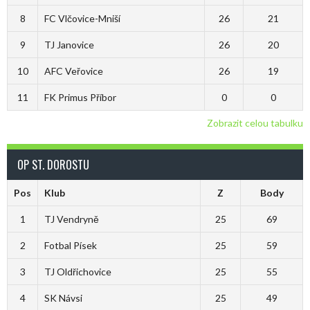
8
FC Vlčovice-Mniší
26
21
9
TJ Janovice
26
20
10
AFC Veřovice
26
19
11
FK Primus Příbor
0
0
Zobrazit celou tabulku
OP ST. DOROSTU
Pos
Klub
Z
Body
1
TJ Vendryně
25
69
2
Fotbal Písek
25
59
3
TJ Oldřichovice
25
55
4
SK Návsi
25
49