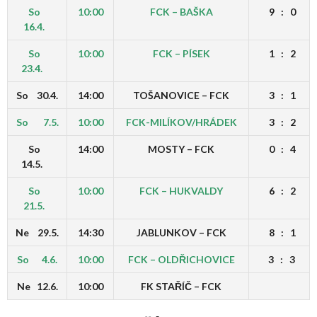
So
10:00
FCK – BAŠKA
9 : 0
16.4.
So
10:00
FCK – PÍSEK
1 : 2
23.4.
So 30.4.
14:00
TOŠANOVICE – FCK
3 : 1
So 7.5.
10:00
FCK-MILÍKOV/HRÁDEK
3 : 2
So
14:00
MOSTY – FCK
0 : 4
14.5.
So
10:00
FCK – HUKVALDY
6 : 2
21.5.
Ne 29.5.
14:30
JABLUNKOV – FCK
8 : 1
So 4.6.
10:00
FCK – OLDŘICHOVICE
3 : 3
Ne 12.6.
10:00
FK STAŘÍČ – FCK