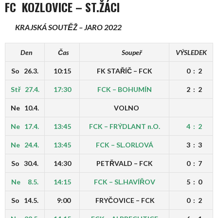
FC KOZLOVICE
–
ST.ŽÁCI
KRAJSKÁ SOUTĚŽ – JARO 2022
Den
Čas
Soupeř
VÝSLEDEK
So 26.3.
10:15
FK STAŘÍČ – FCK
0 : 2
Stř 27.4.
17:30
FCK – BOHUMÍN
2 : 2
Ne 10.4.
VOLNO
Ne 17.4.
13:45
FCK – FRÝDLANT n.O.
4 : 2
Ne 24.4.
13:45
FCK – SL.ORLOVÁ
3 : 3
So 30.4.
14:30
PETŘVALD – FCK
0 : 7
Ne 8.5.
14:15
FCK – SL.HAVÍŘOV
5 : 0
So 14.5.
9:00
FRYČOVICE – FCK
0 : 2