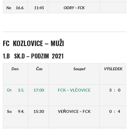
Ne 16.6.
11:45
ODRY – FCK
FC KOZLOVICE
–
MUŽI
1.B SK.D – PODZIM 2021
Den
Čas
Soupeř
VÝSLEDEK
Út 3.5.
17:00
FCK – VLČOVICE
3 : 0
So 9.4.
15:30
VEŘOVICE – FCK
0 : 4