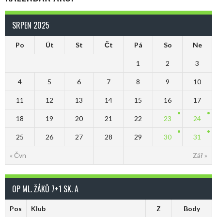
SRPEN 2025
Po
Út
St
Čt
Pá
So
Ne
1
2
3
4
5
6
7
8
9
10
11
12
13
14
15
16
17
18
19
20
21
22
23
24
25
26
27
28
29
30
31
« Čvn
Zář »
OP ML. ŽÁKŮ 7+1 SK. A
Pos
Klub
Z
Body