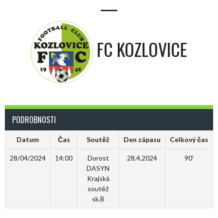
—
FC KOZLOVICE
PODROBNOSTI
Datum
Čas
Soutěž
Den zápasu
Celkový čas
28/04/2024
14:00
Dorost
28.4.2024
90'
DASYN
Krajská
soutěž
sk.B