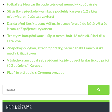
Fotbalisty Newcastlu bude trénovat německý kouč Jaissle
Slávistky v předkole kvalifikace podlehly Rangers 1:2 a Liga
mistryň pro ně zůstala zavřená
Darida před Besiktasem: Věřím, že atmosféra půjde ještě výš a že
k tomu přispějeme i výkonem
Tresty za korupční kauzu: Šigut nesmí hrát 16 měsíců, Elbel tři a
Látal dva
Znepokojivý výkon, strach z porážky, herní debakl. Francouzská
média kritizují Lyon
Výsledek nám dodal sebevědomí. Každý odvedl fantastickou práci,
těšilo „špiona“ Karabce
Plzeň je blíž duelu s Crvenou zvezdou
Vyhledávání
NEJBLIŽŠÍ ZÁPAS