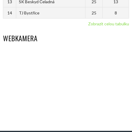
13
SK Beskyd Čeladná
25
13
14
TJ Bystřice
25
8
Zobrazit celou tabulku
WEBKAMERA