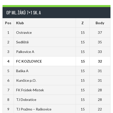
OP ML. ŽÁKŮ 7+1 SK. A
Pos
Klub
Z
Body
1
Ostravice
15
37
2
Sedliště
15
35
3
Palkovice A
15
33
4
FC KOZLOVICE
15
32
5
Baška A
15
31
6
Kunčice p.O.
15
31
7
FK Frýdek-Místek
15
28
8
TJ Dobratice
15
28
9
TJ Pražmo – Raškovice
15
22