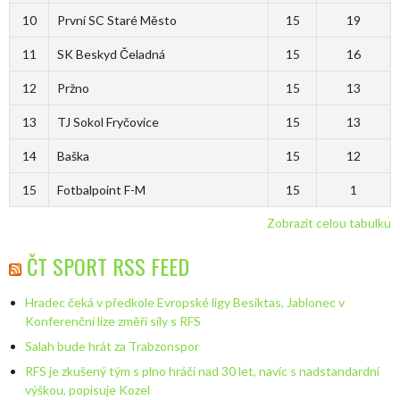
10
První SC Staré Město
15
19
11
SK Beskyd Čeladná
15
16
12
Pržno
15
13
13
TJ Sokol Fryčovice
15
13
14
Baška
15
12
15
Fotbalpoint F-M
15
1
Zobrazit celou tabulku
ČT SPORT RSS FEED
Hradec čeká v předkole Evropské ligy Besiktas, Jablonec v
Konferenční lize změří síly s RFS
Salah bude hrát za Trabzonspor
RFS je zkušený tým s plno hráči nad 30 let, navíc s nadstandardní
výškou, popisuje Kozel