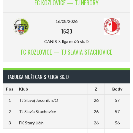
FC KOZLOVICE — TJ NEBORY
16/08/2026
16:30
CANIS 7. liga mužů sk. D
FC KOZLOVICE — TJ SLAVIA STACHOVICE
TABULKA MUŽI CANIS 7.LIGA SK. D
Pos
Klub
Z
Body
1
TJ Slavoj Jeseník n/O
26
57
2
TJ Slavia Stachovice
26
57
3
FK Starý Jičín
26
56