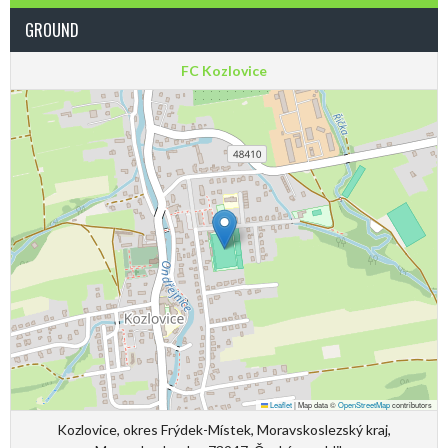
GROUND
FC Kozlovice
Leaflet
|
Map data ©
OpenStreetMap
contributors
Kozlovice, okres Frýdek-Místek, Moravskoslezský kraj,