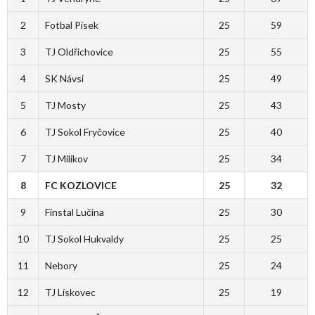
2
Fotbal Písek
25
59
3
TJ Oldřichovice
25
55
4
SK Návsi
25
49
5
TJ Mosty
25
43
6
TJ Sokol Fryčovice
25
40
7
TJ Milíkov
25
34
8
FC KOZLOVICE
25
32
9
Finstal Lučina
25
30
10
TJ Sokol Hukvaldy
25
25
11
Nebory
25
24
12
TJ Lískovec
25
19