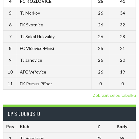
4
FC KOZLOVICE
26
41
5
TJ Mořkov
26
34
6
FK Skotnice
26
32
7
TJ Sokol Hukvaldy
26
28
8
FC Vlčovice-Mniší
26
21
9
TJ Janovice
26
20
10
AFC Veřovice
26
19
11
FK Primus Příbor
0
0
Zobrazit celou tabulku
OP ST. DOROSTU
Pos
Klub
Z
Body
1
TJ Vendryně
25
69